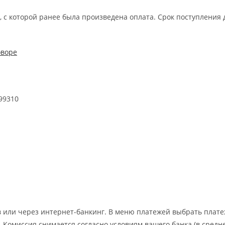
 с которой ранее была произведена оплата. Срок поступления д
оворе
99310
или через интернет-банкинг. В меню платежей выбрать плате
 Комиссия снимается согласно условиям вашего банка (в средне